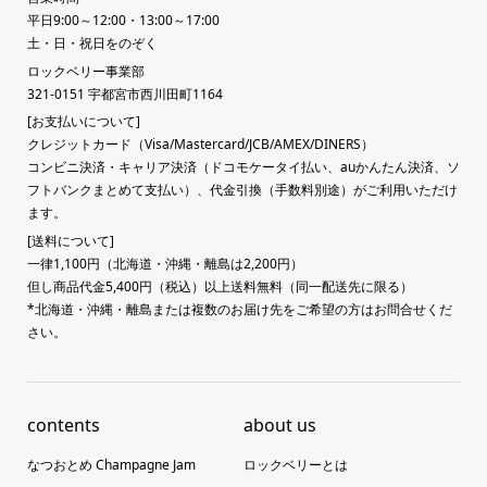
平日9:00～12:00・13:00～17:00
土・日・祝日をのぞく
ロックベリー事業部
321-0151 宇都宮市西川田町1164
[お支払いについて]
クレジットカード（Visa/Mastercard/JCB/AMEX/DINERS）
コンビニ決済・キャリア決済（ドコモケータイ払い、auかんたん決済、ソ
フトバンクまとめて支払い）、代金引換（手数料別途）がご利用いただけ
ます。
[送料について]
一律1,100円（北海道・沖縄・離島は2,200円）
但し商品代金5,400円（税込）以上送料無料（同一配送先に限る）
*北海道・沖縄・離島または複数のお届け先をご希望の方はお問合せくだ
さい。
contents
about us
なつおとめ Champagne Jam
ロックベリーとは