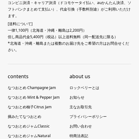
コンビニ決済・キャリア決済（ドコモケータイ払い、auかんたん決済、ソ
フトバンクまとめて支払い）、代金引換（手数料別途）がご利用いただけ
ます。
[送料について]
一律1,100円（北海道・沖縄・離島は2,200円）
但し商品代金5,400円（税込）以上送料無料（同一配送先に限る）
*北海道・沖縄・離島または複数のお届け先をご希望の方はお問合せくだ
さい。
contents
about us
なつおとめ Champagne Jam
ロックベリーとは
なつおとめ Mint & Pepper Jam
お知らせ
なつおとめ柚子Citrus Jam
主なお取引先
摘みたてなつおとめ
プライバシーポリシー
なつおとめジャムClassic
お問い合わせ
なつおとめジャムNatural
特商法表記